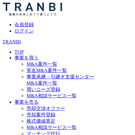
会員登録
ログイン
TRANBI
TOP
事業を買う
M&A案件一覧
実名M&A案件一覧
事業承継・引継ぎ支援センター
M&A案件一覧
買いニーズ登録
M&A相談サービス一覧
事業を売る
売却交渉オファー
売却案件登録
株式価値算定
M&A相談サービス一覧
マッチング代行